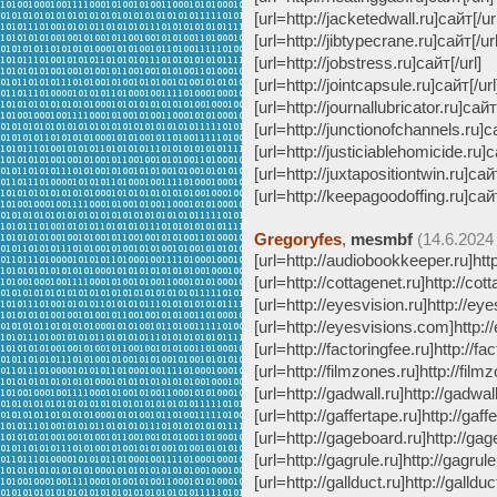
[url=http://jacketedwall.ru]сайт[
[url=http://jibtypecrane.ru]сайт[
[url=http://jobstress.ru]сайт[/
[url=http://jointcapsule.ru]сайт[/ur
[url=http://journallubricator.ru]с
[url=http://junctionofchannels.ru]са
[url=http://justiciablehomicide.ru]с
[url=http://juxtapositiontwin.ru]са
[url=http://keepagoodoffing.ru]сайт
Gregoryfes
,
mesmbf
(14.6.2024
[url=http://audiobookkeeper.ru]htt
[url=http://cottagenet.ru]http://cott
[url=http://eyesvision.ru]http://eyes
[url=http://eyesvisions.com]http:/
[url=http://factoringfee.ru]http://fac
[url=http://filmzones.ru]http://filmz
[url=http://gadwall.ru]http://gadwall.
[url=http://gaffertape.ru]http://gaffe
[url=http://gageboard.ru]http://gag
[url=http://gagrule.ru]http://gagrule.
[url=http://gallduct.ru]http://gallduct