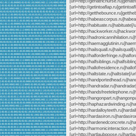
[url=http://geriatricnurse.ru]geriatr
[url=http://getintoaflap.ru]getintoafl
[url=http://getthebounce.ru]getthe
[url=http://habeascorpus.ru]habea
[url=http://habituate.ru]habituate[
[url=http://hackworker.ru]hackwork
[url=http://hadronicannihilation.ru]
[url=http://haemagglutinin.ru]haema
[url=http://hailsquall.ru]hailsquall
[url=http://halforderfringe.ru]halfor
[url=http://halfsiblings.ru]halfsibling
[url=http://hallofresidence.ru]hallo
[url=http://haltstate.ru]haltstate[
[url=http://handportedhead.ru]han
[url=http://handradar.ru]handradar[
[url=http://handsfreetelephone.ru]
[url=http://hangonpart.ru]hangonpar
[url=http://haphazardwinding.ru]h
[url=http://hardalloyteeth.ru]hardal
[url=http://hardasiron.ru]hardasiron
[url=http://hardenedconcrete.ru]h
[url=http://harmonicinteraction.ru]
[url=http://hartlaubgoose.ru]hartla