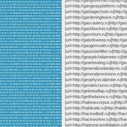
[url=http://gangforeman.ru]http://
[url=http://gangwayplatform.ru]htt
[url=http://garbagechute.ru]http://
[url=http://gardeningleave.ru]http:/
[url=http://gascautery.ru]http://gas
[url=http://gashbucket.ru]http://ga
[url=http://gasreturn.ru]http://gasre
[url=http://gatedsweep.ru]http://ga
[url=http://gaugemodel.ru]http://g
[url=http://gaussianfilter.ru]http://g
[url=http://gearpitchdiameter.ru]htt
[url=http://geartreating.ru]http://gea
[url=http://generalizedanalysis.ru]h
[url=http://generalprovisions.ru]htt
[url=http://geophysicalprobe.ru]htt
[url=http://geriatricnurse.ru]http://g
[url=http://getintoaflap.ru]http://get
[url=http://getthebounce.ru]http://
[url=http://habeascorpus.ru]http:/
[url=http://habituate.ru]http://habitu
[url=http://hackedbolt.ru]http://hac
[url=http://hackworker.ru]http://ha
[url=http://hadronicannihilation.ru]h