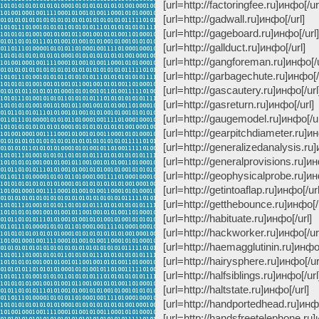
[url=http://factoringfee.ru]инф
[url=http://gadwall.ru]инфо[/
[url=http://gageboard.ru]инфо
[url=http://gallduct.ru]инфо[/u
[url=http://gangforeman.ru]инфо[/
[url=http://garbagechute.ru]инфо[
[url=http://gascautery.ru]инфо[
[url=http://gasreturn.ru]инфо[
[url=http://gaugemodel.ru]инфо[/
[url=http://gearpitchdiameter.ru]и
[url=http://generalizedanalysis.ru]
[url=http://generalprovisions.ru]ин
[url=http://geophysicalprobe.ru]инф
[url=http://getintoaflap.ru]инфо[/url
[url=http://getthebounce.ru]инфо
[url=http://habituate.ru]инфо[
[url=http://hackworker.ru]инфо[/url
[url=http://haemagglutinin.ru]ин
[url=http://hairysphere.ru]инфо[/
[url=http://halfsiblings.ru]инфо[/
[url=http://haltstate.ru]инфо[
[url=http://handportedhead.ru]ин
[url=http://handsfreetelephone.ru]