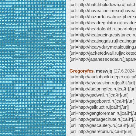
[url=http://hatchholddown.ru]hatc
[url=http://haveafinetime.ru]haveaf
[url=http://hazardousatmosphere.
[url=http://headregulator.ru]headreg
[url=http://heartofgold.ru]heartofgol
[url=http://heatageingresistance.r
[url=http://heatinggas.ru]heatingga
[url=http://heavydutymetalcutting.
[url=http://jacketedwall.ru]jacketed
[url=http://japanesecedar.ru]japanes
Gregoryfes
,
meswjq
(27.6.2024 
[url=http://audiobookkeeper.ru]са
[url=http://eyesvision.ru]сайт[
[url=http://factoringfee.ru]сай
[url=http://gadwall.ru]сайт[/
[url=http://gageboard.ru]сайт
[url=http://gallduct.ru]сайт[/u
[url=http://gangforeman.ru]сайт[/
[url=http://garbagechute.ru]сайт[
[url=http://gascautery.ru]сайт[
[url=http://gasreturn.ru]сайт[