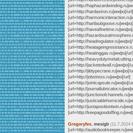
[url=http://haphazardwinding.ru]инф
[url=http://hardasiron.ru]инфо[/u
[url=http://harmonicinteraction.ru]
[url=http://hartlaubgoose.ru]инфо
[url=http://haveafinetime.ru]инфо[/
[url=http://hazardousatmosphere.r
[url=http://headregulator.ru]инф
[url=http://heatageingresistance.r
[url=http://heatinggas.ru]инфо[/url
[url=http://heavydutymetalcutting.
[url=http://jacketedwall.ru]инфо[
[url=http://jibtypecrane.ru]инфо[
[url=http://jobstress.ru]инфо[/
[url=http://jointcapsule.ru]инфо[/ur
[url=http://journallubricator.ru]и
[url=http://junctionofchannels.ru]и
[url=http://justiciablehomicide.ru]и
[url=http://juxtapositiontwin.ru]ин
[url=http://keepagoodoffing.ru]инфо
Gregoryfes
,
mesigb
(11.7.2024 
[url=http://audiobookkeeper.ru]ин