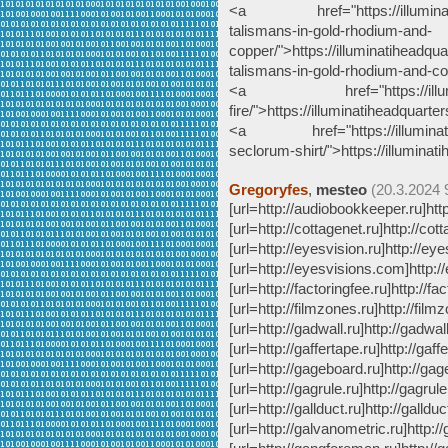
<a href="https://illuminatihea
talismans-in-gold-rhodium-and-
copper/">https://illuminatiheadqua
talismans-in-gold-rhodium-and-c
<a href="https://illuminatih
fire/">https://illuminatiheadquarte
<a href="https://illuminatihe
seclorum-shirt/">https://illuminat
Gregoryfes
,
mesteo
(20.3.2024 
[url=http://audiobookkeeper.ru]htt
[url=http://cottagenet.ru]http://cott
[url=http://eyesvision.ru]http://eyes
[url=http://eyesvisions.com]http:/
[url=http://factoringfee.ru]http://fac
[url=http://filmzones.ru]http://filmz
[url=http://gadwall.ru]http://gadwall.
[url=http://gaffertape.ru]http://gaffe
[url=http://gageboard.ru]http://gag
[url=http://gagrule.ru]http://gagrule.
[url=http://gallduct.ru]http://gallduct
[url=http://galvanometric.ru]http://