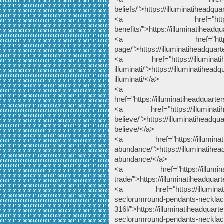
beliefs/">https://illuminatiheadqu
<a href="https://illumin
benefits/">https://illuminatiheadq
<a href="https://illumin
page/">https://illuminatiheadqua
<a href="https://illuminatihea
illuminati/">https://illuminatihead
illuminati/</a>
<a
href="https://illuminatiheadquart
<a href="https://illuminatihea
believe/">https://illuminatiheadq
believe/</a>
<a href="https://illuminatihe
abundance/">https://illuminatihe
abundance/</a>
<a href="https://illuminatihe
trade/">https://illuminatiheadquar
<a href="https://illuminatihe
seclorumround-pendants-necklace
316l/">https://illuminatiheadquar
seclorumround-pendants-necklace