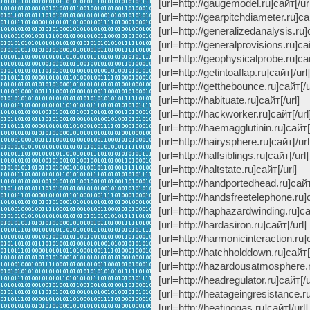
[url=http://gaugemodel.ru]сайт[/
[url=http://gearpitchdiameter.ru]с
[url=http://generalizedanalysis.ru]
[url=http://generalprovisions.ru]сай
[url=http://geophysicalprobe.ru]сай
[url=http://getintoaflap.ru]сайт[/url]
[url=http://getthebounce.ru]сайт
[url=http://habituate.ru]сайт[
[url=http://hackworker.ru]сайт[/url
[url=http://haemagglutinin.ru]са
[url=http://hairysphere.ru]сайт[/
[url=http://halfsiblings.ru]сайт[/
[url=http://haltstate.ru]сайт[
[url=http://handportedhead.ru]са
[url=http://handsfreetelephone.ru]
[url=http://haphazardwinding.ru]сай
[url=http://hardasiron.ru]сайт[/u
[url=http://harmonicinteraction.ru]с
[url=http://hatchholddown.ru]сайт
[url=http://hazardousatmosphere.r
[url=http://headregulator.ru]сай
[url=http://heatageingresistance.ru
[url=http://heatinggas.ru]сайт[/url