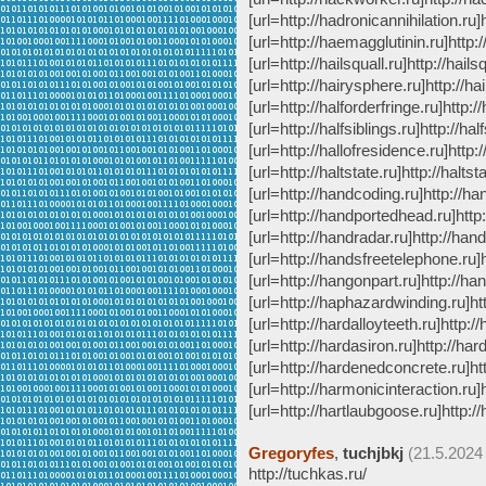
[url=http://hadronicannihilation.ru]h
[url=http://haemagglutinin.ru]http:/
[url=http://hailsquall.ru]http://hailsq
[url=http://hairysphere.ru]http://ha
[url=http://halforderfringe.ru]http://
[url=http://halfsiblings.ru]http://half
[url=http://hallofresidence.ru]http:/
[url=http://haltstate.ru]http://haltsta
[url=http://handcoding.ru]http://ha
[url=http://handportedhead.ru]http
[url=http://handradar.ru]http://hand
[url=http://handsfreetelephone.ru]h
[url=http://hangonpart.ru]http://han
[url=http://haphazardwinding.ru]ht
[url=http://hardalloyteeth.ru]http://
[url=http://hardasiron.ru]http://hard
[url=http://hardenedconcrete.ru]ht
[url=http://harmonicinteraction.ru]h
[url=http://hartlaubgoose.ru]http://h
Gregoryfes
,
tuchjbkj
(21.5.2024
http://tuchkas.ru/