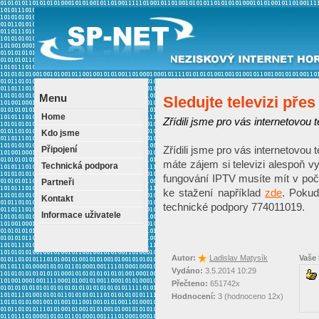
Menu
Sledujte televizi přes
Home
Zřídili jsme pro vás internetovou t
Kdo jsme
Zřídili jsme pro vás internetovou 
Připojení
máte zájem si televizi alespoň v
Technická podpora
fungování IPTV musíte mít v počí
Partneři
ke stažení například
zde
. Pokud
Kontakt
technické podpory 774011019.
Informace uživatele
Autor:
Ladislav Matysík
Vaše
Vydáno:
3.5.2014 10:29
Přečteno:
651742x
Hodnocení:
3 (hodnoceno 12x)