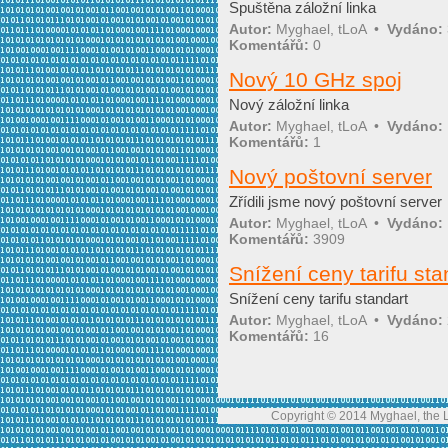
Spuštěna záložní linka
Autor:
Myghael, tLoA
•
Vydáno:
Komentářů:
0
Nový 10 GHz spoj
Nový záložní linka
Autor:
Myghael, tLoA
•
Vydáno:
Komentářů:
1
Nový poštovní server
Zřídili jsme nový poštovní server
Autor:
Myghael, tLoA
•
Vydáno:
Komentářů:
3909
Snížení ceny tarifu sta
Snížení ceny tarifu standart
Autor:
Myghael, tLoA
•
Vydáno:
Komentářů:
16
Copyright © 2014 Myghael, the Lo