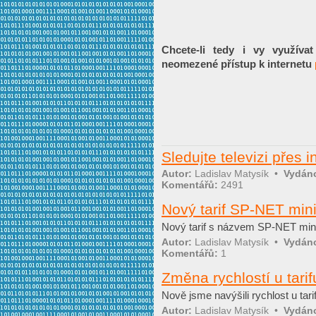
Chcete-li tedy i vy využíva
neomezené přístup k internetu
Sledujte televizi přes i
Autor:
Ladislav Matysík
•
Vydán
Komentářů:
2491
Nový tarif SP-NET min
Nový tarif s názvem SP-NET mini -
Autor:
Ladislav Matysík
•
Vydán
Komentářů:
1
Změna rychlostí u tarif
Nově jsme navýšili rychlost u tar
Autor:
Ladislav Matysík
•
Vydán