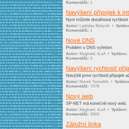
Komentářů:
1
Navýšení přípojek k in
Nyní můžete dosáhnout rychlosti
Autor:
Ladislav Matysík
•
Vydán
Komentářů:
1
Nové DNS
Problém s DNS vyřešen
Autor:
Myghael, tLoA
•
Vydáno:
Komentářů:
0
Navýšení rychlostí pří
Navýšili jsme rychlosti přípojek a
Autor:
Marek Tomaštík
•
Vydáno
Komentářů:
7078
Nový web
SP-NET má konečně nový web.
Autor:
Myghael, tLoA
•
Vydáno:
Komentářů:
3903
Záložní linka